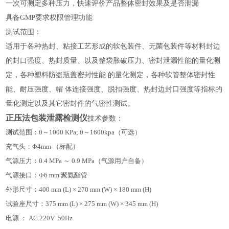
一次可测定多种压力，快速评价产品整体密封效果及是否泄漏
具备
GMP要求权限管理功能
测试范围：
适用于各种热封、粘接工艺形成的软包装件、无菌包装件等材料封边
的封口强度、热封质量、以及整袋胀破压力、密封泄漏性能的量化测
定，各种塑料防盗瓶盖密封性能
的量化测定，各种软管整体密封性
能、耐压强度、帽
体连接强度、脱扣强度、热封边封口强度等指标的
量化测定以及其它密封件的气密性测试。
正压法包装泄露检测仪
技术参数：
测试范围：
0～1000 KPa; 0～1600kpa（可选）
充气头：
Φ4mm （标配）
气源压力：
0.4 MPa ～ 0.9 MPa（气源用户自备）
气源接口：
Φ6 mm 聚氨酯管
外形尺寸：
400 mm (L) × 270 mm (W) × 180 mm (H)
试验座尺寸：
375 mm (L) × 275 mm (W) × 345 mm (H)
电源
：
AC 220V 50Hz