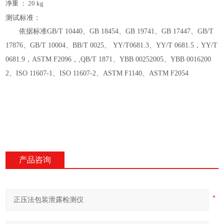
净重
：
20 kg
测试标准：
依据标准
GB/T 10440、GB 18454、GB 19741、GB 17447、GB/T
17876、GB/T 10004、BB/T 0025、 YY/T0681.3、YY/T 0681.5，YY/T
0681.9，ASTM F2096，,QB/T 1871、YBB 00252005、YBB 0016200
2、ISO 11607-1、ISO 11607-2、ASTM F1140、ASTM F2054
产品咨询