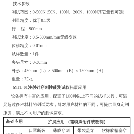
技术参数
测试范围：
0-500N (
50N
、
100N
、
200N
、
1
000N
其它量程可选
)
测量精度：
优于
0.5
级
行
程：
90
0
mm
测试速度：
0.5
-500mm/min无级变速
位移精度：
0.01mm
试样数量：
1件
夹头尺寸：
0-
30
mm
外形：
450mm（L）× 500mm（B）× 1500mm（H）
重量：
7
5kg
MTL
-01
注射针穿刺性能测试仪
拓展
应用
100
设备
拥有丰富的应用，配置了
种以上不同的试样夹具，可满
足超过
多
种材料的测试要求；针对用户材料的不同，
可提供量身
定制
服务，满足不同用户的测试需求。
基础应用
扩展应用
（需特殊附件或改制）
口罩断裂
薄膜穿刺
带袋盖穿
软橡胶瓶塞穿