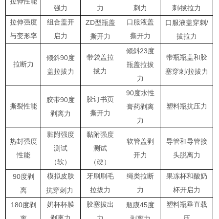
拉伸性能
强力
力
刺力
刺
拔拉力
/
拉伸强度
组合盖开
ZD
口服液盖
/
型瓶盖
口服液盖穿刺
与变形率
启力
撕开力
撕开力
拔拉力
23
倾斜
度
90
带袋盖拉
带瓶瓶盖和胶
倾斜
度
拉断力
瓶盖拉拔
拔力
/
盖拉拔力
塞穿刺
拉拔力
力
90
度水性
90
胶订书页
胶带
度
撕裂性能
塑料瓶抗压力
膏药剥离
撕开力
剥离力
力
黏附强度
黏附强度
热封强度
软管盖剥
导管和导管接
测试
测试
性能
开力
头脱离力
（软）
（硬）
90
模拟皮肤
牙刷刷毛
绳类拉断
果冻杯和酸奶
度剥
拉拔力
力
杯开启力
离
抗穿刺力
180
奶杯杯膜
胶塞拔出
45
塑料瓶垂直载
度剥
瓶膜
度
剥离力
力
压
离
剥离力