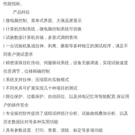
性能指标。
产品特征
l
微电脑控制、菜单式界面、大液晶屏显示
l
计算机控制系统，微电脑控制系统可切换
l
试验数据计算机存储，多形式调档查询
l
一台试验机集成拉伸、剥离、撕裂等多种独立的测试程序，
满足不
同客户测试需求
l
精密滚珠丝杠传动
、
伺服驱动系统，设备无极调速，实现
试验速度
任意
调节，位移
精确
控制
l
系统支持拉伸、压缩双向实验模式
l
不同夹具可扩展实现几十种项目的测试
l
限位保护、过载保护、自动回位、以及掉电记忆等智能配置,保证用
户的操作安全
l
专业操控软件提供了成组试样统计分析、试验曲线叠加分析、以及
历史数据比对等多种实用功能
l
具有参数设置、打印、查看、清除、标定等多项功能