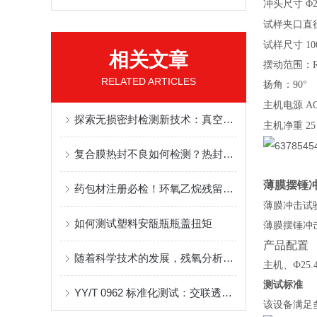
冲头尺寸
Φ
试样夹口直
试样尺寸
10
相关文章
摆动范围：
RELATED ARTICLES
扬角：
90°
主机电源
AC
探索无损密封检测新技术：真空衰减法测试的原理及实践
主机净重
25
复合膜热封不良如何检测？热封梯度测试仪实操方案
薄膜摆锤冲
药包材注册必检！环氧乙烷残留气相色谱仪全套检测方案
薄膜冲击试
如何测试塑料安瓿瓶瓶盖扭矩
薄膜
摆锤
冲
产品配置
随着科学技术的发展，残氧分析仪的应用越来越广泛
主机、Ф25
测试标准
YY/T 0962 标准化测试：交联透明质酸钠预灌封注射器推挤力测定设备推荐
该设备满足多项