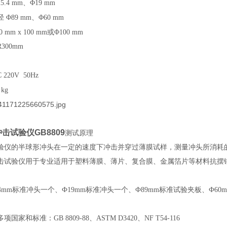
25.4 mm、Φ19 mm
径
Φ89 mm、Φ60 mm
0 mm x 100 mm或Φ100 mm
R300mm
 220V 50Hz
kg
击试验仪GB8809
测试原理
验仪的半球形冲头在一定的速度下冲击并穿过薄膜试样，测量冲头所消耗
击试验仪
用于专业适用于塑料薄膜、薄片、复合膜、金属箔片等材料抗摆
.4mm标准冲头一个、Ф19mm标准冲头一个、Ф89mm标准试验夹板、Ф60
国家和标准：GB 8809-88、ASTM D3420、NF T54-116