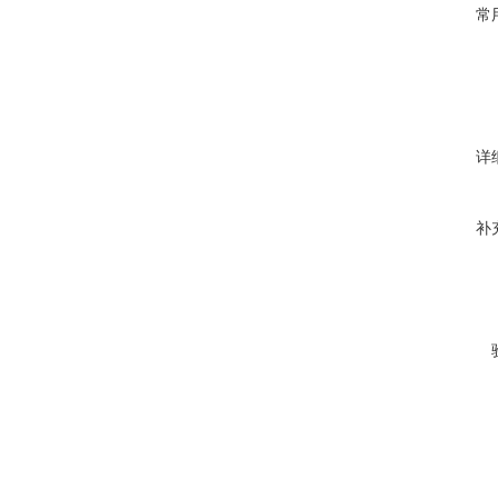
常
详
补