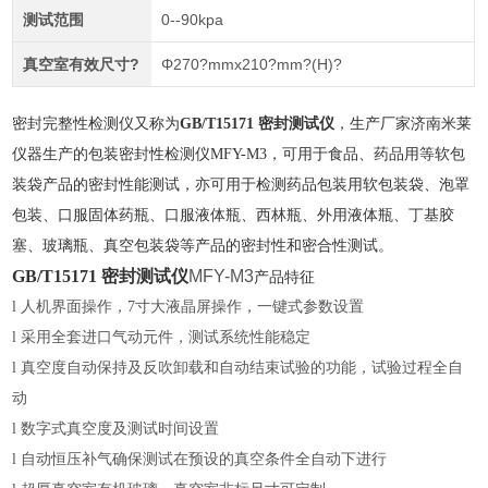
测试范围
0--90kpa
真空室有效尺寸?
Φ270?mmx210?mm?(H)?
密封完整性检测仪
又称为
GB/T15171 密封测试仪
，
生产厂家济南米莱
仪器生产的包装密封性检测仪MFY-M3，可用于食品、药品用等软包
装袋产品的密封性能测试，亦可用于检测药品包装用软包装袋、泡罩
包装、口服固体药瓶、口服液体瓶、西林瓶、外用液体瓶、丁基胶
塞、玻璃瓶、真空包装袋等产品的密封性和密合性测试。
GB/T15171 密封测试仪
MFY-M3
产品特征
l
人机界面操作，7寸大液晶屏操作，一键式参数设置
l
采用全套进口气动元件，测试系统性能稳定
l
真空度自动保持及反吹卸载和自动结束试验的功能，试验过程全自
动
l
数字式真空度及测试时间设置
l
自动恒压补气确保测试在预设的真空条件全自动下进行