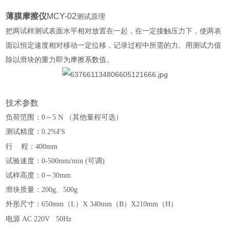
薄膜摩擦仪
MCY-02
测试原理
把两试样测试表面水平相对放置在一起，在一定接触压力下，使两表
面以恒定速度相对移动一定位移，记录过程中所需的力。用测试力值
除以滑块的重力即为摩擦系数值。
技术参数
负荷范围：0～5 N
（其他量程可选）
测试精度：0.2%FS
行
程：400mm
试验速度：0-
5
00mm/min (可调)
试样高度：0～30mm
滑块质量：200g、500g
外形尺寸：650mm（
L
）
X 340mm
（
B
）
X210mm
（
H
）
电源
AC 220V 50Hz