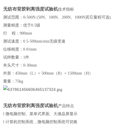
无纺布背胶剥离强度试验机
技术指标
测试范围：
0-500N (
50N
、
100N
、
200N
、
1
000N
其它量程可选
)
测量精度：
优于
0.5
级
行
程：
90
0
mm
测试速度：
0.5
-500mm/min无级变速
位移精度：
0.01mm
试样数量：
1件
夹头尺寸：
0-
30
mm
外形：
450mm（L）× 500mm（B）× 1500mm（H）
重量：
7
5kg
无纺布背胶剥离强度试验机
产品特点
l
微电脑控制、菜单式界面、大液晶屏显示
l
计算机控制系统，微电脑控制系统可切换