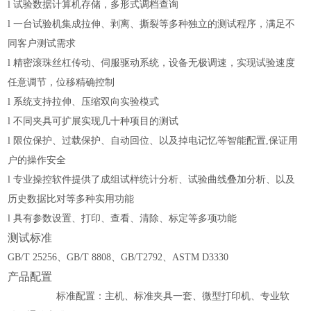
l
试验数据计算机存储，多形式调档查询
l
一台试验机集成拉伸、剥离、撕裂等多种独立的测试程序，
满足不
同客户测试需求
l
精密滚珠丝杠传动
、
伺服驱动系统，设备无极调速，实现
试验速度
任意
调节，位移
精确
控制
l
系统支持拉伸、压缩双向实验模式
l
不同夹具可扩展实现几十种项目的测试
l
限位保护、过载保护、自动回位、以及掉电记忆等智能配置,保证用
户的操作安全
l
专业操控软件提供了成组试样统计分析、试验曲线叠加分析、以及
历史数据比对等多种实用功能
l
具有参数设置、打印、查看、清除、标定等多项功能
测试标准
GB/T 25256、GB/T 8808、GB/T2792、ASTM D3330
产品配置
标准配置：主机、标准夹具一套、微型打印机、专业软