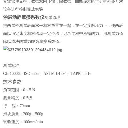
专业软件支持，数据双向传输，除数据、曲线显示统计分析外亦可对
设备进行控制完成实验
涂层动静摩擦系数仪
测试原理
把两试样测试表面水平相对放置在一起，在一定接触压力下，使两表
面以恒定速度相对移动一定位移，记录过程中所需的力。用测试力值
除以滑块的重力即为摩擦系数值。
测试标准
GB 10006、ISO 8295、ASTM D1894、TAPPI T816
技术参数
负荷范围：0～5 N
测量精度：0.5级
行 程：70mm
滑块质量：200g、5
00g
试验速度：100mm/min