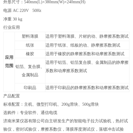
外形尺寸：540mm(L)×380mm(W)×240mm(H)
电源
AC 220V 50Hz
净重
3
0 kg
行业应用
薄膜
适用于塑料薄膜、
的
静摩擦系数测试
塑料
片材
动、
纸张
适用于纸张、纸板的动、静摩擦系数测试
橡胶
适用于橡胶的静摩擦系数和动摩擦系数测试
应用
适用于铝箔、铝箔复合膜、金属制品的静摩擦
范围
铝箔、复合膜、
系数和动摩擦系数测试
金属制品
印刷品
适用于印刷品的静摩擦系数和动摩擦系数测试
产品配置
标准配置：
主机、微型打印机、200g滑块
、5
00g
滑块
选购件
：专业软件、通信电缆
济南米莱仪器有限公司自主研发生产的智能电子拉力试验机，热封试
验仪，密封试验仪，摩擦系数仪，薄膜厚度测试仪，落镖冲击试验