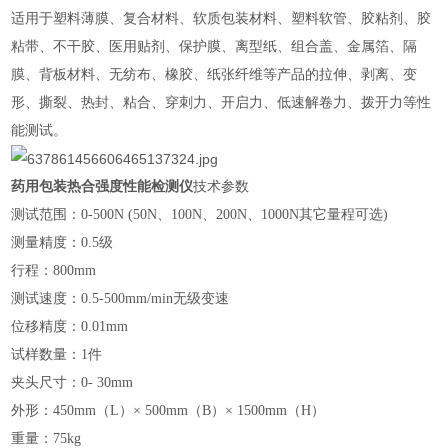
适用于塑料薄膜、复合材料、软质包装材料、塑料软管、胶粘剂、胶
粘带、不干胶、医用贴剂、保护膜、离型纸、组合盖、金属箔、隔
膜、背板材料、无纺布、橡胶、纸张纤维等产品的拉伸、剥离、变
形、撕裂、热封、粘合、穿刺力、开启力、低速解卷力、拨开力等性
能测试。
药用包装热合强度性能检测仪
技术参数
测试范围：0-500N (
50N
、
100N
、
200N
、1
000N
其它量程可选)
测量精度：
0.5
级
行程：
800
mm
测试速度：
0.5
-500mm/min无级变速
位移精度：0.01mm
试样数量：1件
夹头尺寸：0-
30
mm
外形：450mm（L）× 500mm（B）× 1500mm（H）
重量：75kg