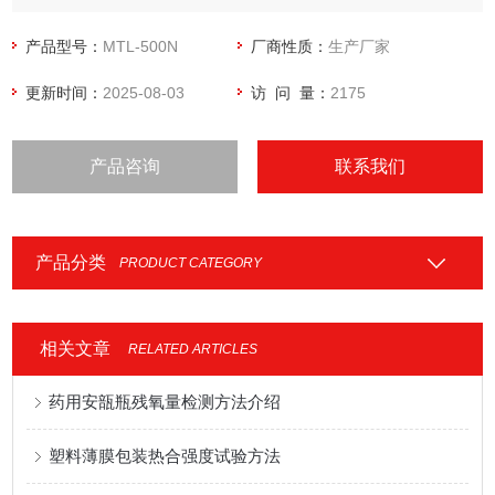
箔、隔膜、背板材料、无纺布、纸张纤维等产品的拉伸、剥
离、变形、撕裂、热封、粘合、穿刺力、开启力等性能测试，
产品型号：
MTL-500N
厂商性质：
生产厂家
用途广泛。
更新时间：
2025-08-03
访 问 量：
2175
产品咨询
联系我们
产品分类
PRODUCT CATEGORY
相关文章
RELATED ARTICLES
药用安瓿瓶残氧量检测方法介绍
塑料薄膜包装热合强度试验方法