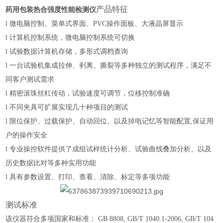
产品特征
药用包装热合强度性能检测仪
l
微电脑控制、菜单式界面、PVC操作面板、大液晶屏显示
l
计算机控制系统，微电脑控制系统可切换
l
试验数据计算机存储，多形式调档查询
l
一台试验机集成拉伸、剥离、撕裂等多种独立的测试程序，
满足不
同客户测试需求
l
精密滚珠丝杠传动，试验速度可调节，位移控制准确
l
不同夹具可扩展实现几十种项目的测试
l
限位保护、过载保护、自动回位、以及掉电记忆等智能配置,保证用
户的操作安全
l
专业操控软件提供了成组试样统计分析、试验曲线叠加分析、以及
历史数据比对等多种实用功能
l
具有参数设置、打印、查看、清除、标定等多项功能
测试标准
该仪器符合多项国家和标准： GB 8808, GB/T 1040.1-2006, GB/T 104