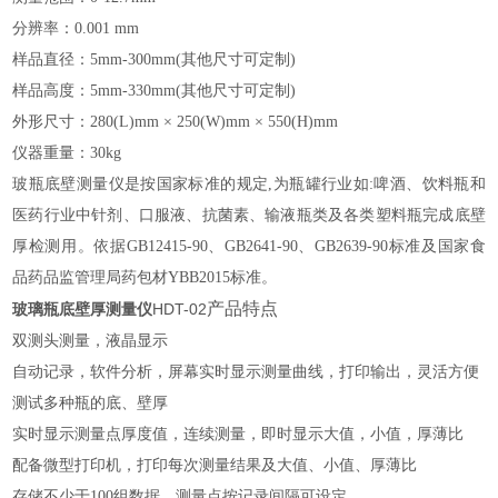
分辨率：0.001 mm
样品直径：5mm-300mm(其他尺寸可定制)
样品高度：
5mm-330mm(其他尺寸可定制)
外形尺寸：280(
L)mm ×
2
50
(
W)mm ×
550
(H)mm
仪器重量：
30kg
玻瓶底壁测量仪
是按国家标准的规定
,为瓶罐行业如:啤酒、饮料瓶和
医药行业中针剂、口服液、抗菌素、输液瓶类及各类塑料瓶完成底壁
厚检测用。依据GB12415-90、GB2641-90、GB2639-90标准及国家食
品药品监管理局药包材YBB2015标准。
产品特点
HDT-02
玻璃瓶底壁厚测量仪
双测头测量，液晶显示
自动记录，软件分析，屏幕实时显示测量曲线，打印输出，灵活方便
测试多种瓶的底、壁厚
实时显示测量点厚度值，连续测量，即时显示大值，小值，厚薄比
配备微型打印机，打印每次测量结果及大值、小值、厚薄比
存储不少于100组数据，测量点按记录间隔可设定