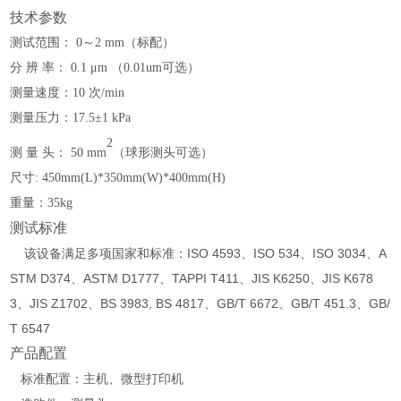
技术参数
测试范围
：
0～2 mm（标配）
分
辨
率
：
0.1 μm
（
0.01um可选
）
测量速度
：
10 次/min
测量压力
：
17.5±1 kPa
2
测
量
头
：
50 mm
（
球形测头可选
）
尺寸:
450mm(L)*350mm(W)*400mm(H)
重量：3
5kg
测试标准
该设备满足多项国家和标准：ISO 4593、ISO 534、ISO 3034、A
STM D374、ASTM D1777、TAPPI T411、JIS K6250、JIS K678
3、JIS Z1702、BS 3983, BS 4817、GB/T 6672、GB/T 451.3、GB/
T 6547
产品配置
标准配置：主机、微型打印机