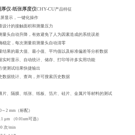
厚仪-纸张厚度仪
CHY-CU
产品特征
摸屏显示，一键化操作
准设计的接触面积和测量压力
测量头自动升降，有效避免了人为因素造成的系统误差
确稳定，每次测量前测量头自动清零
量结果的最大值、最小值、平均值以及标准偏差等分析数据
据实时显示、自动统计、储存、打印等许多实用功能
方便测试结果快捷输出
史数据
统计、查询，并可搜索历史数据
薄片、隔膜、纸张、纸板、箔片、硅片、金属片等材料的测试
0～2 mm（标配）
.1 μm
（
0.01um可选
）
10 次/min