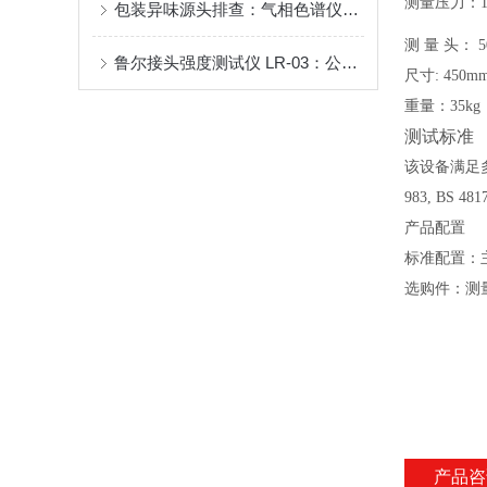
测量压力
：
包装异味源头排查：气相色谱仪溶剂残留检测技术应用
测
量
头
：
5
鲁尔接头强度测试仪 LR-03：公母鲁尔锥头扭矩 / 分离力量化检测专业选择
尺寸:
450mm
重量：3
5kg
测试标准
该设备满足多项国
983, BS 48
产品配置
标准配置：
选购件：测
产品咨