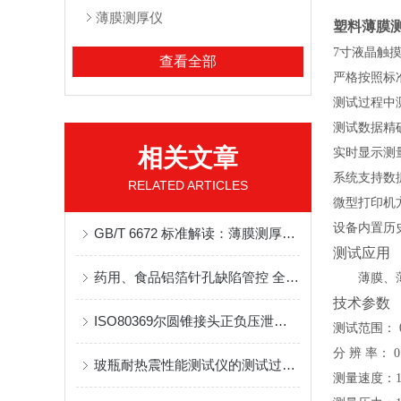
薄膜测厚仪
塑料薄膜测
7寸液晶触
查看全部
严格按照标
测试过程中
测试数据精
相关文章
实时显示测
系统支持数
RELATED ARTICLES
微型打印机
设备
内置历
GB/T 6672 标准解读：薄膜测厚仪测试原理与试验方法
测试应用
药用、食品铝箔针孔缺陷管控 全自动针孔度测试仪应用
薄膜、
技术参数
ISO80369尔圆锥接头正负压泄漏测试仪的参数
测试范围
：
分
辨
率
：
0
玻瓶耐热震性能测试仪的测试过程是怎样的？
测量速度
：