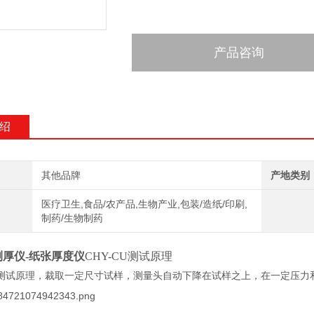
产品咨询
绍
其他品牌
产地类别
医疗卫生,食品/农产品,生物产业,包装/造纸/印刷,
制药/生物制药
厚仪-纸张厚度仪
CHY-CU
测试原理
测试原理，
裁
取一定尺寸试样，测量头自动
下降在
试样之上，在一定压力