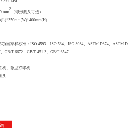
17.5±1 kPa
2
0 mm
（
球形测头可选
）
(L)*350mm(W)*400mm(H)
家和标准：ISO 4593、ISO 534、ISO 3034、ASTM D374、ASTM D1777、T
17、GB/T 6672、GB/T 451.3、GB/T 6547
主机、微型打印机
量头
询