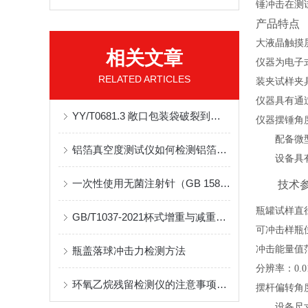
锤冲击在测
产品特点
大液晶触摸
相关文章
仪器为电子
RELATED ARTICLES
装夹试样夹
仪器具有通
YY/T0681.3 敞口包装袋破裂到蠕变测试仪
仪器摆锤角
配备微
铝箔真空度测试仪如何检测铝箔袋是否封口？
设备具
一次性使用无菌注射针（GB 15811）物理性能全项检测仪器配置方案
技术
瓶罐试样直
GB/T1037-2021杯式增重与减重法测定薄膜水蒸气透过性能
可冲击样瓶
冲击能量值
瓶盖落球冲击力检测方法
分辨率
：
0.
环氧乙烷残留检测仪的注意事项有哪些？
摆杆偏转角
设备尺