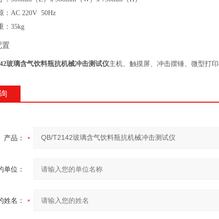
源：
AC 220V 50Hz
重：
35kg
配置
2142玻璃含气饮料瓶抗机械冲击测试仪
主机、触摸屏、冲击摆锤、微型打印
询
产品：
的单位：
的姓名：