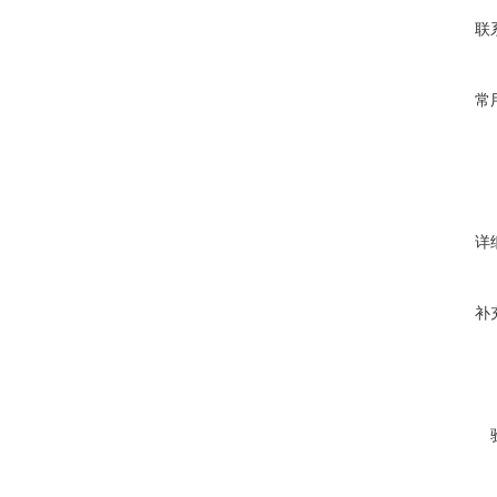
联
常
详
补