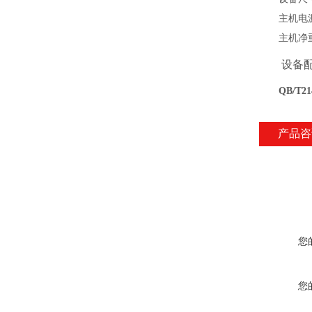
主机电
主机净
设备
QB/T
产品咨
您
您