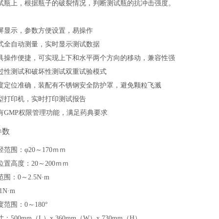
试瓶上，根据瓶子的破裂情况，判断测试瓶的抗冲击强度。
屏显示，参数方便设置，易操作
式全自动测量，实时显示测试数据
具操作便捷，可实现上下和水平两个方向的移动，兼容性强
过性测试和破坏性测试双重试验模式
度定位准确，装配有不锈钢安全防护罩，避免颗粒飞溅
型打印机，实时打印测试报告
有
GMP权限管理功能，满足药典要求
参数
径范围：
φ20～170ｍｍ
位置高度：
20～200ｍｍ
范围：
0～2.
5N
·
m
01N
·
m
度范围：
0～180°
寸：
500mm
（
L）
x 360mm
（
W
）
x 730mm
（
H）