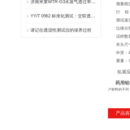
济南米莱WTR-G3水蒸气透过率测试仪 湿巾外包装膜水蒸气透过率测定应用方案
测量精
行
程
YY/T 0962 标准化测试：交联透明质酸钠预灌封注射器推挤力测定设备推荐
测试速
位移
分
请记住透湿性测试仪的保养过程
试样数
夹头尺
外形：
重量：
拓展
药用铝
户材料的不同
产品咨