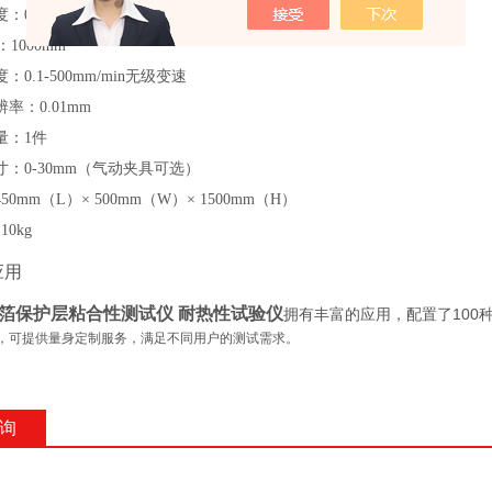
度：
0.3
级
：
100
0
mm
度：
0.1
-500mm/min无级变速
辨率
：
0.
0
1mm
量：
1件
寸：
0-
30
mm
（
气动夹具可选
）
450mm（L）× 500mm（
W
）
× 1500mm（H）
110
kg
应用
箔保护层粘合性测试仪 耐热性试验仪
100
拥有丰富的应用，配置了
，
可提供量身
定制服务，满足不同用户的测试需求。
询