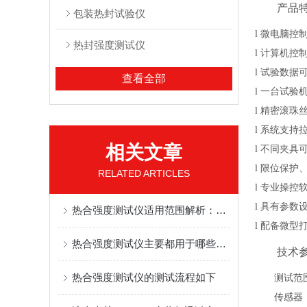
产品
包装热封试验仪
l
微电脑控
热封强度测试仪
l
计算机控
l
试验数据
查看全部
l
一台试验
l
精密滚珠
l
系统支持
相关文章
l
不同夹具
l
限位保护
RELATED ARTICLES
l
专业操控
l
具有参数
热合强度测试仪适用范围解析：筑牢包装密封安全的核心防线
l
配备微型
热合强度测试仪主要都用于哪些方面的测定？
技术
热合强度测试仪的测试流程如下
测试范
传感器