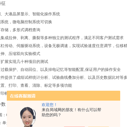
特征
制、大液晶屏显示
、
智能化操作系统
制系统，微电脑控制系统可切换
可
存储，多形式调档查询
机集成拉伸、剥离、撕裂等多种独立的测试程序，
满足不同客户测试需求
丝杠传动
、
伺服驱动系统，设备无极调速，实现
试验速度
任意
调节，位移
拉伸、压缩双向实验模式
可扩展实现几十种项目的测试
、过载保护、自动回位、以及掉电记忆等智能配置
,保证用户的操作安全
软件提供了成组试样统计分析、试验曲线叠加分析、以及历史数据比对等
设置、打印、查看、清除、标定等多项功能
打印机，快速打印试验报告
参数
欢迎您！
来自局域网的朋友！有什么可以帮
助您的吗？
围：
0-500N (
50N
、
100N
、
200N
、
1
000N
其它量程可选
)
：单量程或双量程可选