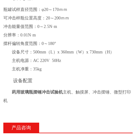
瓶罐试样直径范围：
φ20～170ｍｍ
可冲击样瓶位置高度：
20～200ｍｍ
冲击能量值范围：
0～2.
5N
·
m
分辨率
：
0.01N
·
m
摆杆偏转角度范围：
0～180°
设备尺寸：
500mm
（
L）
x 360mm
（
W
）
x 730mm
（
H）
主机电源：
AC 220V 50Hz
主机净重：
35kg
设备配置
药用玻璃瓶摆锤冲击试验机
主机、触摸屏、冲击摆锤、微型打印
机
产品咨询