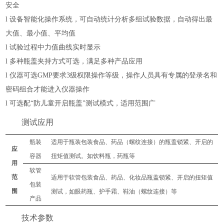
安全
l
设备智能化操作系统，可自动统计分析多组试验数据，自动得出最
大值、最小值、平均值
l
试验过程中力值曲线实时显示
l
多种瓶盖夹持方式可选，满足多种产品应用
l
仪器
可选
GMP要求3级权限
操作
等级，操作人员具有专属的登录名和
密码组合才能进入仪器操作
l
可选配
“防儿童开启瓶盖"测试模式，适用范围广
测试应用
瓶装
适用于瓶装包装食品、药品（螺纹连接）的瓶盖锁紧、开启的
应
容器
扭矩值测试。如饮料瓶，药瓶等
用
软管
范
适用于软管包装食品、药品、化妆品瓶盖锁紧、开启的扭矩值
包装
围
测试，如眼药瓶、护手霜、鞋油（螺纹连接）等
产品
技术参数