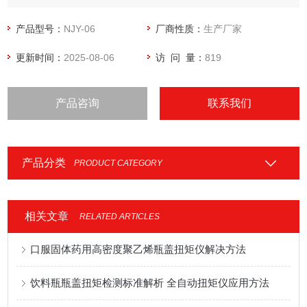
之一。其扭矩值是否合适，对产品的中间运输、以及最终的消
费都具有很大的影响。
产品型号：
NJY-06
厂商性质：
生产厂家
更新时间：
2025-08-06
访 问 量：
819
产品咨询
联系我们
产品分类
PRODUCT CATEGORY
相关文章
RELATED ARTICLES
口服固体药用高密度聚乙烯瓶盖扭矩仪解决方法
饮料瓶瓶盖扭矩检测标准解析 全自动扭矩仪应用方法