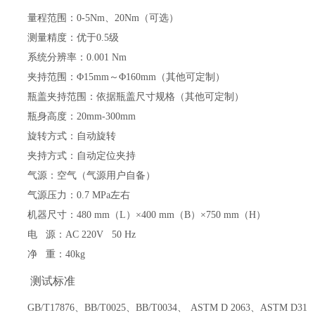
量程范围：
0-5
Nm
、
20Nm（可选）
测量精度：
优于
0.5
级
系统分辨率：
0.001 Nm
夹持范围：
Φ1
5
mm～Φ1
60
mm（其他可定制）
瓶盖夹持范围：依据瓶盖尺寸规格
（其他可定制）
瓶身高度：
20mm-300mm
旋转
方式
：
自动旋转
夹持方式：自动定位夹持
气源：空气（气源用户自备）
气源压力：
0.7 MPa
左右
机器尺寸：
480
mm（L）×4
0
0 mm（B）×
75
0 mm（H）
电
源：
AC 220V 50 Hz
净
重：
40
kg
测试标准
GB/T17876、BB/T0025、BB/T0034、 ASTM D 2063、ASTM D31