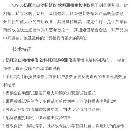
NJY-0
6
奶瓶全自动扭矩仪 饮料瓶扭矩检测仪
用于测量医药瓶、饮
料瓶、矿泉水瓶、奶瓶、吸嘴包装、软管包装等瓶装产品瓶盖锁紧、
开启扭矩值大小的专用设备，其测量精度高，稳定性好，是生产单位
离线或在线重点控制的工艺参数之一。其扭矩值是否合适，对产品的
中间运输、以及最终的消费都具有很大的影响。
技术特征
l
奶瓶全自动扭矩仪 饮料瓶扭矩检测仪
采用
微电脑
控制系统，
一键化
操作，真正实现全自动
试验过程
l
采用
7英寸触摸屏操作，方便用户参数设置及更直观的查看检测数据
和结果
l
提供全自动测试瓶盖开启力和锁紧力双重试验模式
l
采用标准试验单位，
多种试验单位切换，
方便数据参考和比对
l
可设定
扭矩力值超限报警功能
，
到达设定值可自动停止
l
配备微型打印机，快速输出实验结果
l
过载保护、自动清零、以及故障提示等智能配置，保证用户的操作