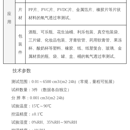
片
PP片、PVC片、PVDC片、金属箔片、橡胶片等片状
应
材
材料的氧气透过率测试。
用
酒瓶、可乐瓶、花生油桶、利乐包装、真空包装袋、
包
三片罐、化妆品包装、牙膏软管、药用软膏管、果冻
装
杯、酸奶杯等塑料、橡胶、纸、纸塑复合、玻璃、金
件
属材质的瓶、袋、罐、盒、桶的氧气透过率测试。
技术参数
测试范围
：
0.01～
6500
cm3
/(m2·24h)（常规
，
量程可拓展
）
试样数量
：
3件 （数据各自独立）
分
辨
率
：
0.001
cm3
/(m2·24h)
试验温度
：
15℃～
90
℃
控温精度
：
±0.1℃
试验湿度
：
0%RH、35%RH～90%RH