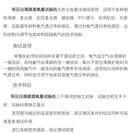
等压法薄膜透氧量试验机
为库仑电量法
测试原理，
适用于各种塑
料薄膜、复合膜
、
铝箔复合膜、镀铝膜、PVC硬片、药用铝箔、共挤
膜、流延膜等
材料氧气
透过率的测定。通过对
氧气
透过率的测定，达
到控制与调节包装材料
阻隔氧气
的技术指标。
测试原理
将预先处理好的试样夹紧于测试腔之间，氧气或空气在薄膜的
一侧流动，高纯氮气在薄膜的另一侧流动；氧分子穿过薄膜扩散到另
一侧的高纯氮气中，被流动的氮气携带至传感器，进而得出试样的氧
气透过率。同时也可用于包装容器氧气透过率的测定。
技术特征
等压法薄膜透氧量试验机
三个测试腔独立试验，试验过程互不干
扰，试验结果独立显示
宽范围与稳定的温湿度控制系统，保证测试条件的恒定同时可拓
展更多测试环境
进口高精度传感器，保证测试精度