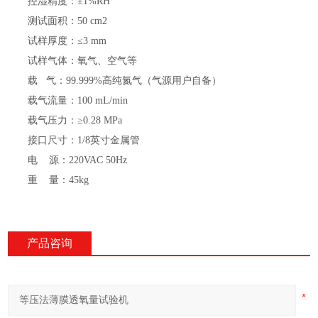
控湿精度
：
±1%RH
测试面积
：
50 cm2
试样厚度
：
≤3 mm
试样
气体
：
氧气、空气等
载
气
：
99.999%高纯氮气（气源用户自备）
载气流量
：
100 mL/min
载气压力
：
≥0.28 MPa
接口尺寸
：
1/8英寸金属管
电
源
：
220VAC 50Hz
重
量：
45kg
产品咨询