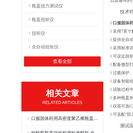
以及最终的
瓶盖扭力测试仪
技术
瓶盖扭矩仪
l
口服固体
l
采用
7英
扭矩仪
l
提供全自
全自动扭矩仪
l
采用标准
l
可设定
扭
查看全部
l
配备微型
l
过载保护
l
设备智能
l
试验过程
相关文章
l
多种瓶盖
RELATED ARTICLES
l
仪器
可选
G
l
可选配
“
口服固体药用高密度聚乙烯瓶盖扭矩仪解决方法
测试
饮料瓶瓶盖扭矩检测标准解析 全自动扭矩仪应用方法