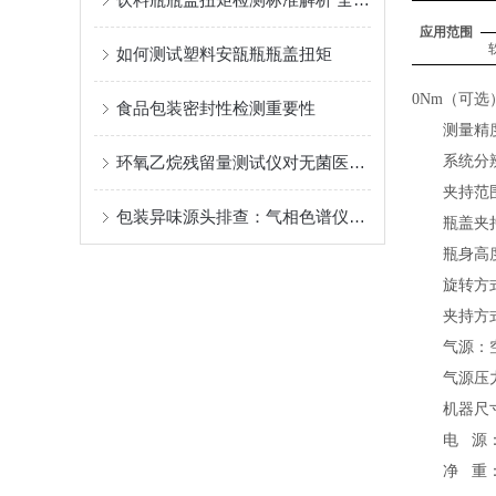
应用范围
如何测试塑料安瓿瓶瓶盖扭矩
0Nm（可选
食品包装密封性检测重要性
测量精
环氧乙烷残留量测试仪对无菌医疗器械生产企业可是太重要了
系统分
夹持范
包装异味源头排查：气相色谱仪溶剂残留检测技术应用
瓶盖夹
瓶身高
旋转
方
夹持方
气源：
气源压
机器尺
电
源
净
重