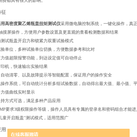
消费都具有很大的影响。
特征
药用高密度聚乙烯瓶盖扭矩测试仪
采用
微电脑
控制系统，
一键化操作，真
寸触摸屏操作，方便用户参数设置及更直观的查看检测数据和结果
动测试瓶盖开启力和锁紧力双重试验模式
试验单位，
多种试验单位切换，
方便数据参考和比对
矩力值超限报警功能
，
到达设定值可自动停止
打印机，快速输出实验结果
、自动清零、以及故障提示等智能配置，保证用户的操作安全
化操作系统，可自动统计分析多组试验数据，自动得出最大值、最小值、
中力值曲线实时显示
夹持方式可选，满足多种产品应用
MP要求3级权限
操作
等级，操作人员具有专属的登录名和密码组合才能进
防儿童开启瓶盖"测试模式，适用范围广
应用