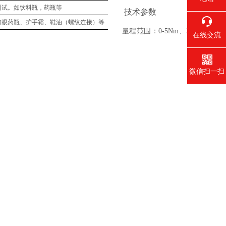
测试。如饮料瓶，药瓶等
技术参数
如眼药瓶、护手霜、鞋油（螺纹连接）等
量程范围：
0-5
Nm
、
2
在线交流
微信扫一扫