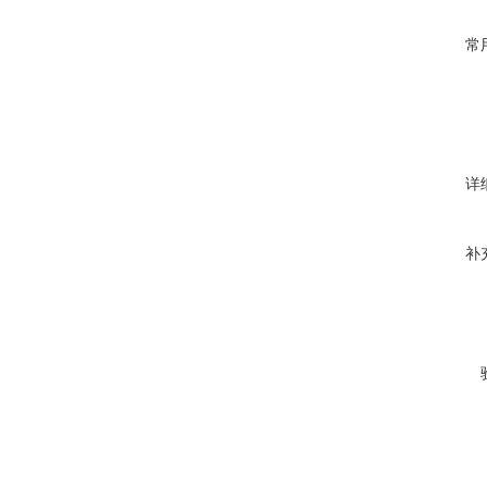
常
详
补