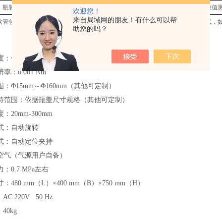
瓶装容器
适用于瓶装包装食品、药品（螺纹连接）的瓶盖锁紧、开启的扭矩值
欢迎您！
来自局域网的朋友！有什么可以帮
软管包装产品
适用于软管包装食品、药品、化妆品瓶盖锁紧、开启的扭矩值测试，
助您的吗？
）
度：
优于
0.5
级
辨率：
0.001 Nm
围：
Φ1
5
mm～Φ1
60
mm（其他可定制）
持范围：依据瓶盖尺寸规格
（其他可定制）
度：
20mm-300mm
式
：
自动旋转
式：自动定位夹持
空气（气源用户自备）
力：
0.7 MPa
左右
寸：
480
mm（L）×4
0
0 mm（B）×
75
0 mm（H）
：
AC 220V 50 Hz
：
40
kg