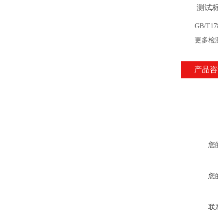
测试
GB/T1
更多检测设
产品咨
您
您
联