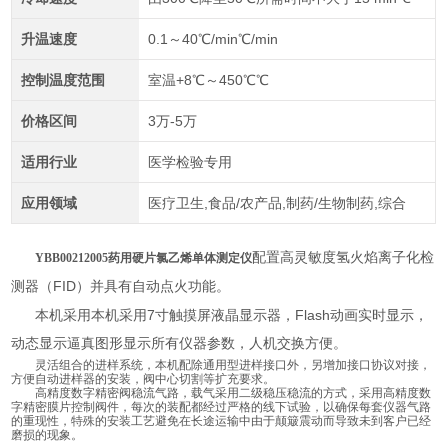
升温速度
0.1～40℃/min℃/min
控制温度范围
室温+8℃～450℃℃
价格区间
3万-5万
适用行业
医学检验专用
应用领域
医疗卫生,食品/农产品,制药/生物制药,综合
配置高灵敏度氢火焰离子化检
YBB00212005药用硬片氯乙烯单体测定仪
FID
测器（
）并具有自动点火功能。
7
Flash
本机采用本机采用
寸触摸屏液晶显示器，
动画实时显示，
动态显示逼真图形显示所有仪器参数，人机交换方便。
灵活组合的进样系统，本机配除通用型进样接口外，另增加接口协议对接，
方便自动进样器的安装，阀中心切割等扩充要求。
高精度数字精密阀稳流气路，载气采用二级稳压稳流的方式，采用高精度数
字精密膜片控制阀件，每次的装配都经过严格的线下试验，以确保每套仪器气路
的重现性，特殊的安装工艺避免在长途运输中由于颠簸震动而导致未到客户已经
磨损的现象。