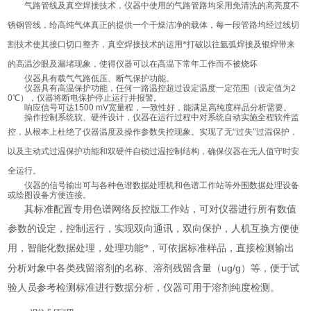
气路管线及真空焊接技术，仪器中使用的气路管路均采用免清洗的高亮度不
锈钢管线，给高纯气体真正的提供一个干燥洁净的载体，每一段管路均经过线切
割技术使其接口切口整齐，真空焊接技术的运用*打破以往氩弧焊接及银焊带来
的高温沙眼及漏堵现象，使得仪器可以在高温下常年工作而不被烧坏
仪器具有载气气路低压、断气保护功能。
仪器具有高温保护功能，任何一路温控超过设定温度一定范围（设定值为
2
0
℃），仪器将断电保护停止运行并报警。
响应信号可达
1500 mV
宽量程，一致性好，能满足高纯度样品分析需要。
操作控制系统软、硬件设计，仪器在运行过程中对系统自动实施全程软件监
控，从根本上杜绝了仪器温度及操作参数失控现象。实现了无
“过失"过温保护，
以及
主动式过温保护功能和双硬件自锁过温控制结构，确保仪器在无人值守时安
全运行。
仪器的信号输出可与各种色谱数据处理机和色谱工作站等外围数据处理设备
或绘图设备方便连接。
其标准配置专用色谱网络反控版工作站，可对仪器进行所有数值
参数的设定，控制运行，实现双向通讯，双向保护，人机互换方便使
用，智能化数据处理，处理功能*，可依据标准样品，直接检测输出
ug/g
分析对象中各类残留溶剂的名称、溶剂残留含量（
）等，便于试
验人员参考检测标准进行数据分析，仪器可用于溶剂纯度检测。