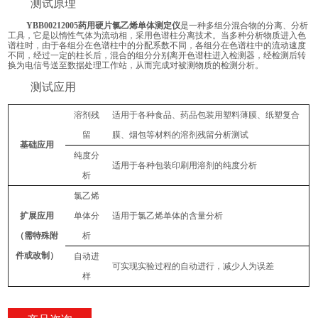
测试原理
YBB00212005药用硬片氯乙烯单体测定仪
是一种多组分混合物的分离、分析
工具，它是以惰性气体为流动相，采用色谱柱分离技术。当多种分析物质进入色
谱柱时，由于各组分在色谱柱中的分配系数不同，各组分在色谱柱中的流动速度
不同，经过一定的柱长后，混合的组分分别离开色谱柱进入检测器，经检测后转
换为电信号送至数据处理工作站，从而完成对被测物质的检测分析。
测试应用
溶剂残
适用于各种食品、药品包装用塑料薄膜、纸塑复合
留
膜、烟包等材料的溶剂残留分析测试
基础应用
纯度分
适用于各种包装印刷用溶剂的纯度分析
析
氯乙烯
扩展应用
单体分
适用于氯乙烯单体的含量分析
（需特殊附
析
件或改制）
自动进
可实现实验过程的自动进行，减少人为误差
样