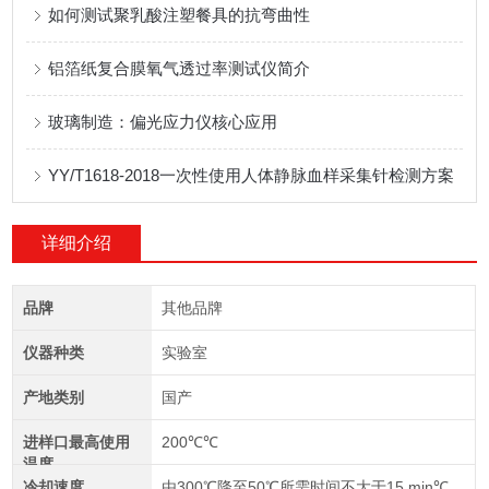
如何测试聚乳酸注塑餐具的抗弯曲性
铝箔纸复合膜氧气透过率测试仪简介
玻璃制造：偏光应力仪核心应用
YY/T1618-2018一次性使用人体静脉血样采集针检测方案
详细介绍
品牌
其他品牌
仪器种类
实验室
产地类别
国产
进样口最高使用
200℃℃
温度
冷却速度
由300℃降至50℃所需时间不大于15 min℃