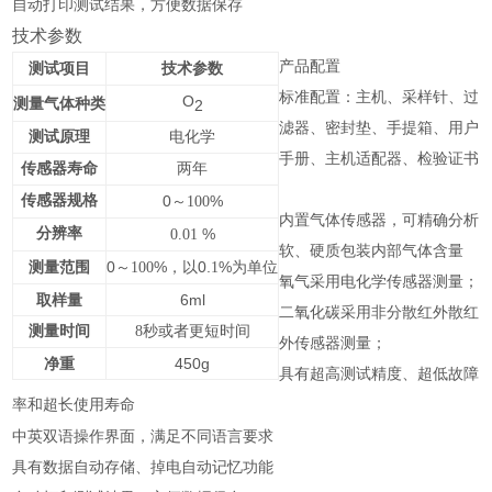
自动打印测试结果，方便数据保存
技术参数
产品配置
项目
参数
测试
技术
标准配置：主机、采样针、过
O
测量气体种类
2
滤器、密封垫、手提箱、用户
测试原理
电化学
手册、主机适配器、检验证书
传感器寿命
两年
传感器规格
0～
%
100
内置气体传感器，可精确分析
分辨率
%
0.01
软、硬质包装内部气体含量
测量
0～
%
0.
%
范围
100
，以
1
为单位
氧气采用电化学传感器测量；
取样量
6ml
二氧化碳采用非分散红外散红
测量时间
8秒或者更短时间
外传感器测量；
净重
450g
具有超高测试精度、超低故障
率和超长使用寿命
中英双语操作
，满足不同语言
界面
要求
具有数据自动存储、掉电自动记忆功能