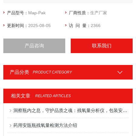
完成，测试过程中仅需要很小的气体样品，可以适应所有包装
类型。
产品型号：
Map-Pak
厂商性质：
生产厂家
更新时间：
2025-08-05
访 问 量：
2366
产品咨询
联系我们
产品分类
PRODUCT CATEGORY
相关文章
RELATED ARTICLES
洞察瓶内之息，守护品质之魂：残氧量分析仪，包装安全与效能的精准哨兵
药用安瓿瓶残氧量检测方法介绍