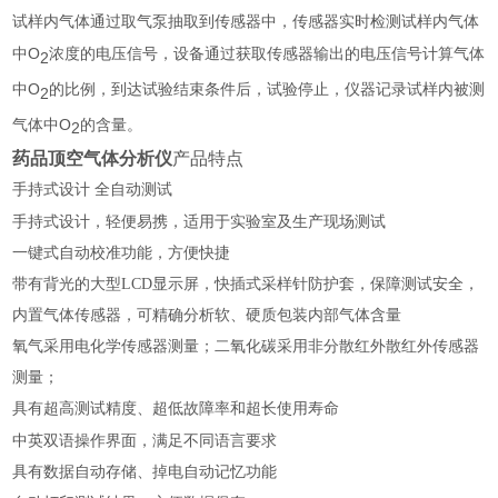
试样内气体通过
泵抽取到传感器中，传感器实时
试样内气体
取气
检测
中O
浓度的电压信号，
通过获取传感器输出的电压信号计算气体
设备
2
中O
的
，到达
结束条件后，试验停止，仪器记录试样内被测
比例
试验
2
气体中O
的
。
含量
2
药品顶空气体分析仪
产品特点
手持式设计 全自动测试
式设计，
生产现场
手持
轻便易携，适用于实验室及
测试
一键式自动校准功能，方便快捷
带有背光的大型LCD显示屏，快插式采样针防护套，保障测试安全，
内置气体传感器，可精确分析软、硬质包装内部气体含量
氧气采用电化学传感器测量；二氧化碳采用非分散红外散红外传感器
测量；
具有超高测试精度、超低故障率和超长使用寿命
中英双语操作
，满足不同语言
界面
要求
具有数据自动存储、掉电自动记忆功能