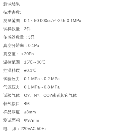
测试结果.
技术参数:
测量范围：0.1～50.000cc/㎡·24h·0.1MPa
试样数量：3件
传感器数量：3只
真空分辨率：0.1Pa
真空度：＜20Pa
温控范围：15℃～90℃
控温精度：±0.1℃
试验压力：0.1 MPa～0.2 MPa
气源压力：0.1 MPa～0.8 MPa
试验气体：O?、N?、CO?或者其它气体
载气接口：Ф6
样品厚度：≤3mm
测试面积：Φ97mm
电 源：220VAC 50Hz