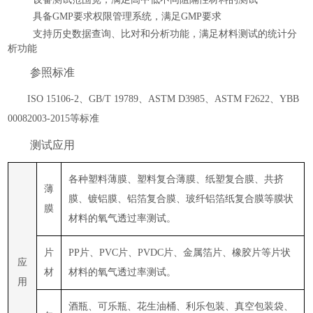
具备
GMP要求权限管理系统，满足GMP要求
支持历史数据查询、比对和分析功能，满足材料测试的统计分
析功能
参照标准
ISO 15106-
2
、
GB/T
19789
、
ASTM D3985、ASTM F2622、
YBB
000
8
2003-2015
等标准
测试应用
各种塑料薄膜、塑料复合薄膜、纸塑复合膜、共挤
薄
膜、镀铝膜、铝箔复合膜、玻纤铝箔纸复合膜等膜状
膜
材料的氧气透过率测试。
片
PP片、PVC片、PVDC片、金属箔片、橡胶片等片状
应
材
材料的氧气透过率测试。
用
酒瓶、可乐瓶、花生油桶、利乐包装、真空包装袋、