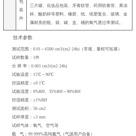
包
三片罐、化妆品包装、牙膏软管、药用软膏管、果冻
装
杯、酸奶杯等塑料、橡胶、纸、纸塑复合、玻璃、金
件
属材质的瓶、袋、罐、盒、桶的氧气透过率测试。
技术参数
测试范围
：
0.01～
6500
cm3
/(m2·24h)（常规
，
量程可拓展
）
试样数量
：
1
件
分
辨
率
：
0.001
cm3
/(m2·24h)
试验温度
：
15℃～
90
℃
控温精度
：
±0.1℃
试验湿度
：
0%RH、35%RH～90%RH
控湿精度
：
±1%RH
测试面积
：
50 cm2
试样厚度
：
≤3 mm
试样
气体
：
氧气、空气等
载
气
：
99.999%高纯氮气（气源用户自备）