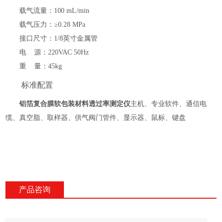
载气流量
：
100 mL/min
载气压力
：
≥0.28 MPa
接口尺寸
：
1/8英寸金属管
电
源
：
220VAC 50Hz
重
量：
45kg
标准配置
铝箔复合膜软包装材料透过率测定仪
主机、专业软件、通信电
缆、真空脂、取样器、供气阀门管件
、
显示器、鼠标、键盘
产品咨询