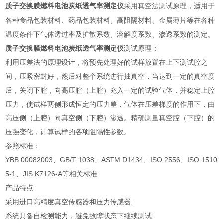
采用真空法测试原理，适用于
质子交换膜燃料电池炭纸透气率测定仪
各种食品包装材料、药品包装材料、高阻隔材料、金属薄片等在各种
温度条件下气体透过率及扩散系数、溶解度系数、渗透系数的测定。
质子交换膜燃料电池炭纸透气率测定仪
测试原理：
利用压差法的原理设计，将预先处理好的试样放置在上下测试腔之
间，压紧密封好，然后对整个系统进行抽真空，当达到一定的真空度
后，关闭下腔，向高压腔（上腔）充入一定的试验气体，并稳定上腔
压力，使试样两侧形成恒定的压力差，气体在压差梯度的作用下，由
高压侧（上腔）向真空侧（下腔）渗透。精确测量真空腔（下腔）的
压强变化，计算试样的各项阻隔性参数。
参照标准：
YBB 00082003、GB/T 1038、ASTM D1434、ISO 2556、ISO 1510
5-1、JIS K7126-A等相关标准
产品特点:
采用进口高精度真空传感器和压力传感器;
系统具备自检测能力，避免故障状态下继续测试;