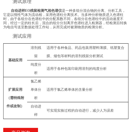
测试原理
自动进样EO残留检测气相色谱仪
是一种多组分混合物的分离、分析工具，
它是以惰性气体为流动相，采用色谱柱分离技术。当多种分析物质进入色谱柱
时，由于各组分在色谱柱中的分配系数不同，各组分在色谱柱中的流动速度不
同，经过一定的柱长后，混合的组分分别离开色谱柱进入检测器，经检测后转换
为电信号送至数据处理工作站，从而完成对被测物质的检测分析。
测试应用
溶剂残
适用于各种食品、药品包装用塑料薄膜、纸塑复合
留
膜、烟包等材料的溶剂残留分析测试
基础应用
纯度分
适用于各种包装印刷用溶剂的纯度分析
析
氯乙烯
扩展应用
单体分
适用于氯乙烯单体的含量分析
（需特殊附
析
件或改制）
自动进
可实现实验过程的自动进行，减少人为误差
样