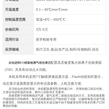
升温速度
0.1～40℃/min℃/min
控制温度范围
室温+8℃～450℃℃
价格区间
3万-5万
适用行业
医学检验专用
应用领域
医疗卫生,食品/农产品,制药/生物制药,综合
配置高灵敏度氢火焰离子化检测器
自动进样EO残留检测气相色谱仪
FID
（
）并具有自动点火功能。
7
Flash
本机采用本机采用
寸触摸屏液晶显示器，
动画实时显示，
动态显示逼真图形显示所有仪器参数，人机交换方便。
灵活组合的进样系统，本机配除通用型进样接口外，另增加接口协议对接，
方便自动进样器的安装，阀中心切割等扩充要求。
高精度数字精密阀稳流气路，载气采用二级稳压稳流的方式，采用高精度数
字精密膜片控制阀件，每次的装配都经过严格的线下试验，以确保每套仪器气路
的重现性，特殊的安装工艺避免在长途运输中由于颠簸震动而导致未到客户已经
磨损的现象。