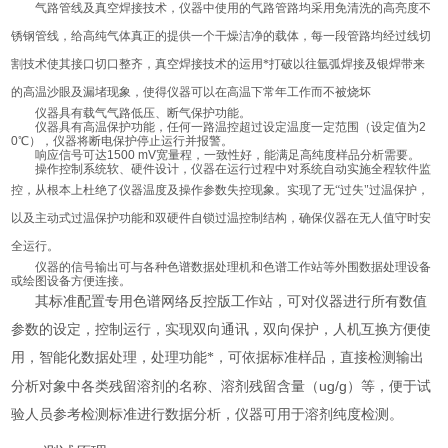
气路管线及真空焊接技术，仪器中使用的气路管路均采用免清洗的高亮度不
锈钢管线，给高纯气体真正的提供一个干燥洁净的载体，每一段管路均经过线切
割技术使其接口切口整齐，真空焊接技术的运用*打破以往氩弧焊接及银焊带来
的高温沙眼及漏堵现象，使得仪器可以在高温下常年工作而不被烧坏
仪器具有载气气路低压、断气保护功能。
仪器具有高温保护功能，任何一路温控超过设定温度一定范围（设定值为
2
0
℃），仪器将断电保护停止运行并报警。
响应信号可达
1500 mV
宽量程，一致性好，能满足高纯度样品分析需要。
操作控制系统软、硬件设计，仪器在运行过程中对系统自动实施全程软件监
控，从根本上杜绝了仪器温度及操作参数失控现象。实现了无
“过失"过温保护，
以及
主动式过温保护功能和双硬件自锁过温控制结构，确保仪器在无人值守时安
全运行。
仪器的信号输出可与各种色谱数据处理机和色谱工作站等外围数据处理设备
或绘图设备方便连接。
其标准配置专用色谱网络反控版工作站，可对仪器进行所有数值
参数的设定，控制运行，实现双向通讯，双向保护，人机互换方便使
用，智能化数据处理，处理功能*，可依据标准样品，直接检测输出
ug/g
分析对象中各类残留溶剂的名称、溶剂残留含量（
）等，便于试
验人员参考检测标准进行数据分析，仪器可用于溶剂纯度检测。