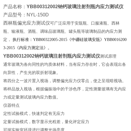
产品名称：
YBB00312002钠钙玻璃注射剂瓶内应力测试仪
产品型号：NYL-150D
西林瓶偏光应力测试仪
可广泛应用于安瓿瓶、口服液瓶、西林
瓶、输液瓶、酒瓶、调味品玻璃瓶、罐头瓶等玻璃制品的内应力测
定，
执行标准：YBB00322005-2015《中硼硅玻璃安瓿》YBB0016200
3-2015《内应力测定法》。
YBB00312002钠钙玻璃注射剂瓶内应力测试仪
测试原理
通常玻璃为各向同性的均质体材料，当有应力存在时，它会表现出各
向异性，产生光的双折射现象。
将四分之一波片置入视场，调整偏光应力仪零点，使之呈现暗视场。
将样品放入视场，
根据偏振场中的干涉色序，定性测量玻璃
有无
内应
力
或
定量测试玻璃内应力数值。
仪器特点
定性试验模式
，快速判定有无应力
定量试验模式，数字显示光程差，量化评定应力
可据实验室环境进行调整光场亮度