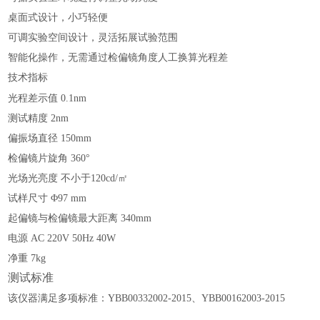
桌面式设计，小巧轻便
可调实验空间设计，灵活拓展试验范围
智能化操作，无需通过检偏镜角度人工换算光程差
技术指标
光程差示值
0.1nm
测试精度
2nm
偏振场直径
150mm
检偏镜片旋角
360°
光场光亮度
不小于120cd/㎡
试样尺寸
Φ97 mm
起偏镜与检偏镜最大距离
340mm
电源
AC 220V 50Hz 40W
净重
7kg
测试标准
该仪器满足多项标准：YBB00332002-2015、YBB00162003-2015