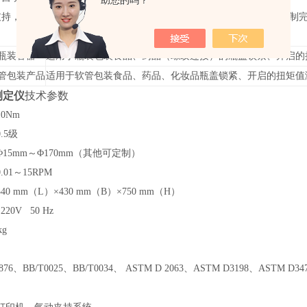
助您的吗？
支持，数据双向传输，除数据、曲线显示统计分析外亦可对设备进行控制
瓶装容器
适用于瓶装包装食品、药品（螺纹连接）的瓶盖锁紧、开启的
管包装产品
适用于软管包装食品、药品、化妆品瓶盖锁紧、开启的扭矩值
测定仪
技术参数
10Nm
.5
级
Φ15mm～Φ170mm（其他可定制）
0.01～15RPM
0 mm（L）×430 mm（B）×750 mm（H）
220V 50 Hz
kg
7876、BB/T0025、BB/T0034、 ASTM D 2063、ASTM D3198、ASTM D34