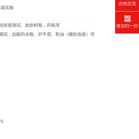
在线交流
完成实验
扭矩值测试。如饮料瓶，药瓶等
微信扫一扫
测试，如眼药水瓶、护手霜、鞋油（螺纹连接）等
74