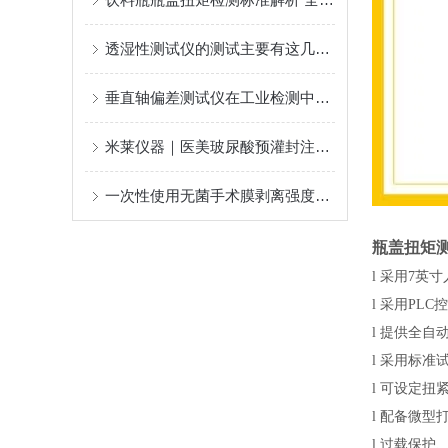
透湿性测试仪的测试主要有这几种原理
垂直轴偏差测试仪在工业检测中的应用
米莱仪器｜医美玻尿酸预灌封注射器：推挤力 + 密封性一体化检测方案
一次性使用无菌手术膜剥离强度测试仪试验流程
瓶盖扭矩
l
采用7英
l
采用PLC
l
提供全自
l
采用标准
l
可设定扭
l
配备微型
l
过载保护