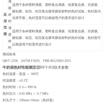
薄
适用于各种塑料薄膜、塑料复合薄膜、纸塑复合膜、共挤膜、
膜
镀铝膜、铝箔、铝箔复合膜等膜状材料的热封试验，热封面为
应
材
光滑平面，热封宽度可以根据用户的需求进行设计
用
料
范
薄
适用于各种塑料薄膜、塑料复合薄膜、纸塑复合膜、共挤膜、
围
膜
镀铝膜、铝箔、铝箔复合膜等膜状材料的热封试验，热封面可
材
以根据用户的需求进行设计
料
测试
标准
QB/T 2358、ASTM F2029、YBB 00122003-
2015
牛奶袋热封性能测定仪
RFY-R3
技术参数
热封温度：室温 ～ 300
℃
控温精度：±0.2
℃
热封时间：
0.1s～999.9s
热封压力：
0.05 MPa ～ 0.7 MPa
封头尺寸：
33
0mm×10mm（热封面）