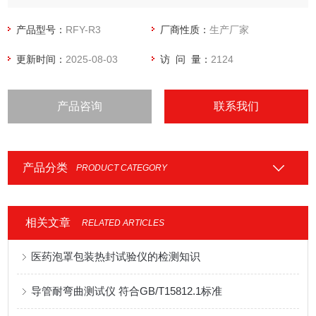
外力，不开裂不泄漏。通过对软包装材料热封时间，热封压
力，热封温度的测定，确定其热封时间、压力和温度，以达到
产品型号：
RFY-R3
厂商性质：
生产厂家
生产线参数及质量控制的目的。
更新时间：
2025-08-03
访 问 量：
2124
产品咨询
联系我们
产品分类
PRODUCT CATEGORY
相关文章
RELATED ARTICLES
医药泡罩包装热封试验仪的检测知识
导管耐弯曲测试仪 符合GB/T15812.1标准