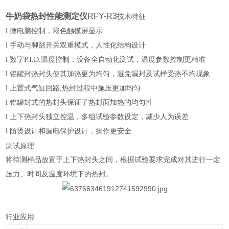
牛奶袋热封性能测定仪
RFY-R3
技术特征
l
微电脑控制，彩色触摸屏显示
l
手动与脚踏开关双重模式，人性化结构设计
l
数字P.I.D.温度控制，设备全自动化测试，温度参数控制更精准
l
铝罐封热封头使其加热更为均匀，避免漏封及试样受热不均现象
l
上置式气缸回路,热封过程中施压更加均匀
l
铝罐封式的热封头保证了热封面加热的均匀性
l
上下热封头独立控温，多组试验参数设定，减少人为误差
l
防烫设计和漏电保护设计，操作更安全
测试原理
将待测样品放置于上下热封头之间，根据试验要求完成对其进行一定
压力、时间及温度环境下的热封。
行业应用