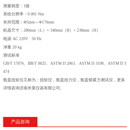
测量精度：1级
系统分辨率：0.001 Nm
夹持范围：Φ5mm～Φ170mm
机器尺寸：
2
80
mm（L）× 340mm（B）× 238mm（H）
电源
AC 220V 50 Hz
净重
20 kg
测试标准
GB/T 17876、BB/T 0025、ASTM D 2063、ASTM D 3198、ASTM D 3
474
瓶盖扭矩仪又称为：扭矩仪，瓶盖扭力仪，瓶盖锁紧力测试仪，更多
详情咨询济南米莱仪器有限公司。
产品咨询