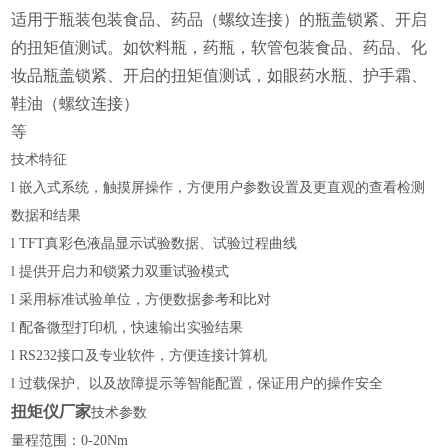
适用于瓶装包装食品、药品（螺纹连接）的瓶盖锁紧、开启
的扭矩值测试。如饮料瓶，药瓶，
软管包装食品、药品、化
妆品瓶盖锁紧、开启的扭矩值测试，如眼药水瓶、护手霜、
鞋油（螺纹连接）
等
技术特征
l
嵌入式系统，触摸屏操作，方便用户参数设置及更直观的查看检测
数据和结果
l
TFT真彩色液晶显示试验数据、试验过程曲线
l
提供开启力和锁紧力双重试验模式
l
采用标准试验单位，方便数据参考和比对
l
配备微型打印机，快速输出实验结果
l
RS232接口及专业软件，方便连接计算机
l
过载保护、以及故障提示等智能配置，保证用户的操作安全
扭矩仪厂家
技术参数
量程范围：0-
2
0Nm