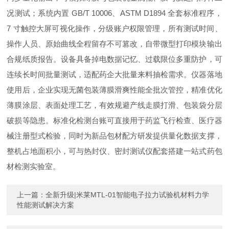
况测试；系统内置 GB/T 10006、ASTM D1894 全套标准程序，
7 寸触控大屏可视化操作，分级账户权限管理，所有测试时间、
操作人员、原始曲线全程留存不可篡改，自带微型打印模块输出
合规纸质报告。设备具备掉电数据记忆、过载限位多重防护，可
连续长时间批量测试，适配药企大批量来料抽检需求。仪器落地
使用后，企业实现无菌包装薄膜滑爽性能全批次管控，精准优化
薄膜涂层、表面处理工艺，有效规避产线走膜打滑、包装袋分层
破损等隐患。标准化检测台账可直接用于药监飞行检查、医疗器
械注册型式检验，同时为新品包材配方研发提供量化数据支撑，
整机占地面积小，可与热封仪、密封测试仪配套搭建一站式药包
材检测实验室。
上一篇：
全新升级|米莱MTL-01智能电子拉力试验机材料力学
性能测试解决方案