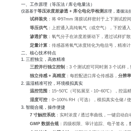
一、工作原理（等压法 / 库仑电量法）
等压浓度差渗透 + 库仑电化学检测
仪器基于
原理，遵循法
试样装夹
：将 Φ97mm 薄膜试样密封于上下测试
等压供气
：上腔通入高纯氧气（或空气），下腔通入
渗透扩散
：氧气分子在浓度差驱动下，透过试样扩散
定量计算
：传感器将氧气浓度转化为电信号，精准计
二、核心技术特点
1. 三腔独立，高效精准
三腔并行独立控制
：3 个测试腔可同时测 3 个试样
独立传感 + 高精度
：每腔配进口库仑传感器，
分辨率 0
2. 温湿精准可控，环境模拟真实
温控范围
：15~50℃（可拓展至 - 10~60℃），控温精
湿度可控
：0~100% RH（可选），模拟真实仓储 
3. 智能合规，操作便捷
7 寸触控系统
：实时浓度 / 透过率曲线，一键启动
GMP 数据合规
：四级权限、审计追踪、电子签名，