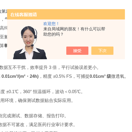
拉第定律：
腔间，气动夹紧，确保无泄漏。
欢迎您！
高纯氮气（载气），
两侧气压相等
，仅氧气分压不同。
来自局域网的朋友！有什么可以帮
助您的吗？
至氮气侧，被氮气携带至
库仑氧气传感器
。
算
氧气透过率（OTR）
，单位 cm³/(m²・24h・0.1MPa)。
，数据互不干扰，效率提升 3 倍，平行试验误差更小。
.01cm³/(m²・24h)
，精度 ±0.5% FS，可捕捉
0.01cm³ 级
微透氧。
度 ±0.1℃，360° 恒温循环，波动＜0.05℃。
/ 使用环境，确保测试数据贴合实际应用。
自动完成测试、数据存储、报告打印。
数据不可篡改，满足医药行业审计要求。