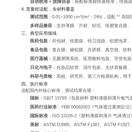
自动校准 + 故障自诊
：标配标准膜快速校准，传感
4. 宽量程适配，全材料覆盖
测试范围
：0.01~1000 cm³/(m²・24h)，适
多样品兼容
：支持薄膜、片材、铝箔、纸塑复合膜、药
三、典型应用领域
医药包装
：药包材、纸塑袋、特卫强袋、铝塑泡罩、
食品包装
：复合膜、镀铝膜、共挤膜、真空袋、饮料
医疗器械
：无菌屏障系统、医用敷料包装、导管包装
日化与电子
：化妆品软管、湿巾包装、光伏背板膜、
科研与质检
：高校、研究所、第三方检测机构，用于
四、执行标准
国内外核心标准，测试结果合规：
适配
国标
：GB/T 19789《包装材料 塑料薄膜和薄片
医药行业标准
：YBB 00082003《气体透过量测定法
国际标准
：ISO 15105-2《塑料薄膜和薄片 气体透
美标
：ASTM D3985、ASTM F1307、ASTM F1927