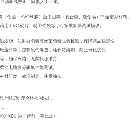
器自动基线校正，降低人工干预。
配 ** 高阻隔（铝箔、EVOH 膜）至中阻隔（复合膜、镀铝膜）** 全谱系材料。
用 PVC 硬片、特卫强袋等，可拓展容器测试模块。
输液袋、注射器包装等无菌包装阻氧检测，保障药品稳定性。
瓶盖材等，控制氧气渗透，延长货架期，防止氧化变质。
等，确保灭菌后无菌状态维持。
柔性电路膜等阻氧性能测试。
材料研发、标准制定、质量抽检。
氧气透过性试验 库仑计检测法》。
》。
过率的测定 第 2 部分：等压法》。
。