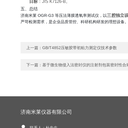
日标
：JIS K7126-B。
五、总结
三腔独立
济南米莱 OGR-G3 等压法薄膜透氧率测试仪，以
严苛检测需求，是企业品质管控、科研机构研发的理想设备
上一篇：
GB/T4852压敏胶带初粘力测定仪技术参数
下一篇：
基于微生物侵入法密封仪的注射剂包装密封性合
济南米莱仪器有限公司
联系人：杜先生